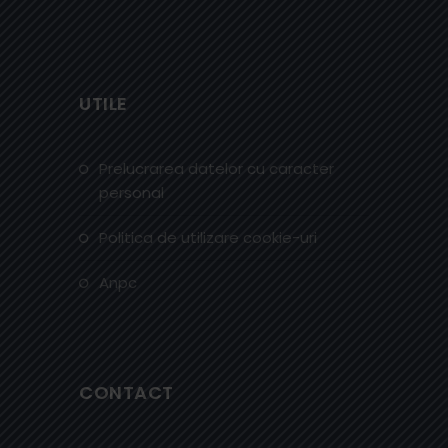
UTILE
prelucrarea datelor cu caracter
personal
politica de utilizare cookie-uri
anpc
CONTACT