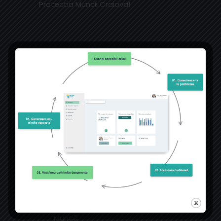
Protectia Muncii Craiova!
SERVICII
Evaluarea Factorilor de Risc
Profesional
Coordonare SSM în Șantier
Servicii in domeniul situațiilor de
urgență
Echipamente de Protecție,
Semnalizare și Stingere
Cercetarea Accidentelor cu
Incapacitate Temporară de
Muncă